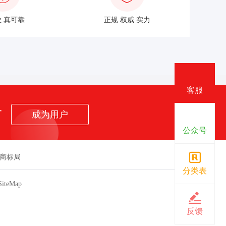
 真可靠
正规 权威 实力
客服
者
成为用户
公众号
商标局
分类表
SiteMap
。
反馈