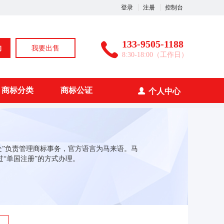
登录
注册
控制台
133-9505-1188
询
我要出售
8:30-18:00（工作日）
商标分类
商标公证
个人中心
册处”负责管理商标事务，官方语言为马来语。马
过“单国注册”的方式办理。