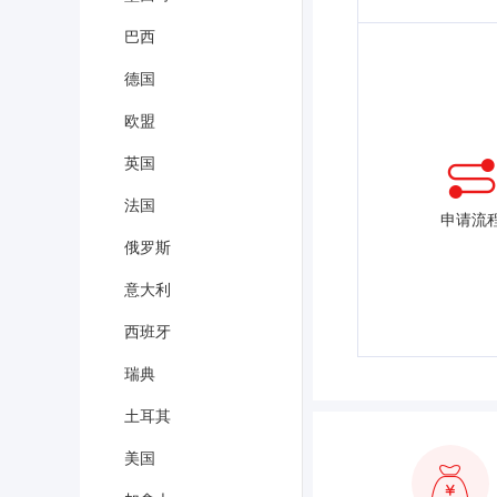
巴西
德国
欧盟
英国
法国
申请流
俄罗斯
意大利
西班牙
瑞典
土耳其
美国