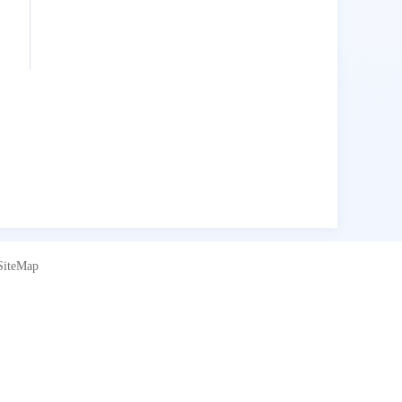
SiteMap
。