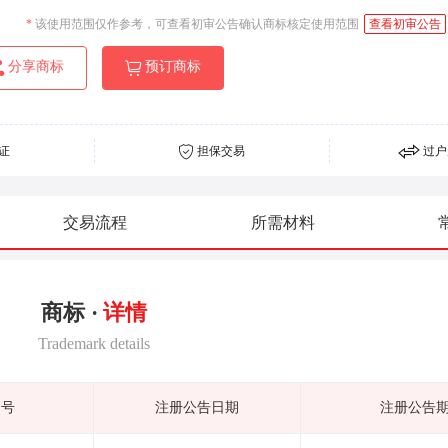
*
该使用范围仅作参考，可查看初审公告确认商标核定使用范围
查看初审公告
分享商标
预订商标
证
担保交易
过户
交易流程
所需材料
商标 ·
详情
Trademark details
期号
注册公告日期
注册公告