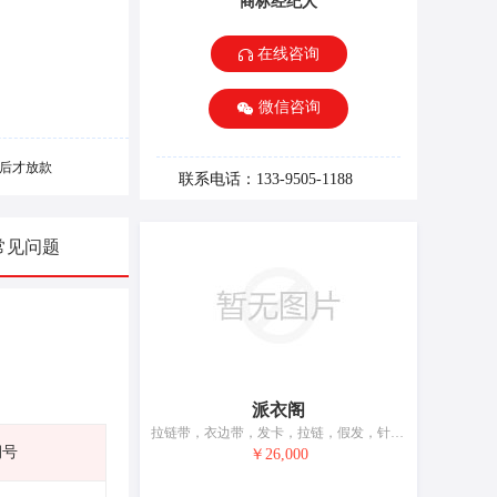
商标经纪人
在线咨询
微信咨询
后才放款
联系电话：133-9505-1188
常见问题
派衣阁
拉链带，衣边带，发卡，拉链，假发，针，人造花，服装垫肩，修补纺织品用热粘合补片，亚麻织品标记用数字或字母
期号
￥26,000