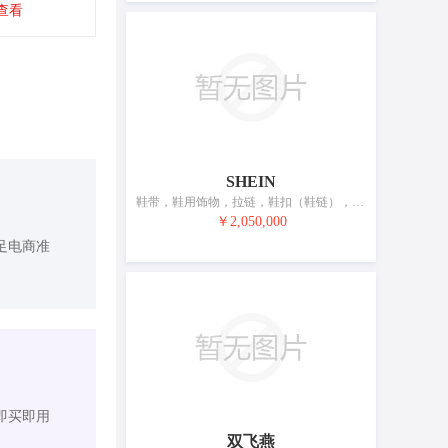
查看
SHEIN
鞋带，鞋用饰物，拉链，鞋扣（鞋链），假发，除线以外的缝纫用品，人造花，服装垫肩，修补纺织品用热黏合补片，亚麻织品标记用交织字母饰片
￥2,050,000
足电商准
即买即用
双飞燕