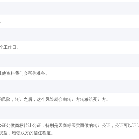
。
2个工作日。
其他资料我们会帮你准备。
的风险，转让之后，这个风险就会由转让方转移给受让方。
公证处做商标转让公证，特别是因商标买卖而做的转让公证，公证可以证
权益，增强双方的信任程度。