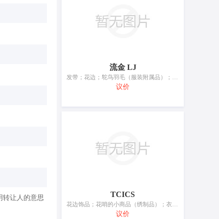
流金 LJ
发带；花边；鸵鸟羽毛（服装附属品）；鞋扣（鞋链）；假络腮胡子；梳羊毛机用针；仿真花环；织补架；纺织品装饰用热粘合补片（缝纫用品）；亚麻织品标记用数字或字母
议价
TCICS
明转让人的意思
花边饰品；花哨的小商品（绣制品）；衣服装饰品；头发夹（发夹）；头发装饰品；头饰（小绒球）；纽扣；假发；人造花；胸罩衬骨
议价