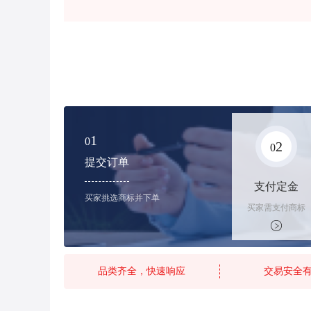
1
0
2
0
提交订单
支付定金
买家挑选商标并下单
买家需支付商标
标价的10%的购
买订金
品类齐全，快速响应
交易安全