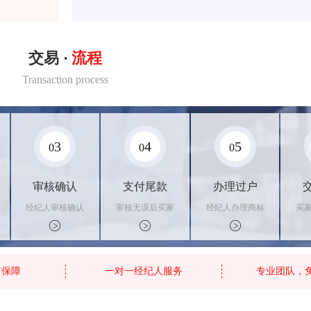
交易 ·
流程
Transaction process
3
4
5
0
0
0
审核确认
支付尾款
办理过户
经纪人审核确认
审核无误后买家
经纪人办理商标
买
商标状态
支付尾款，卖家
转让手续，交付
料
办理相关手续
相关证书
资
有保障
一对一经纪人服务
专业团队，