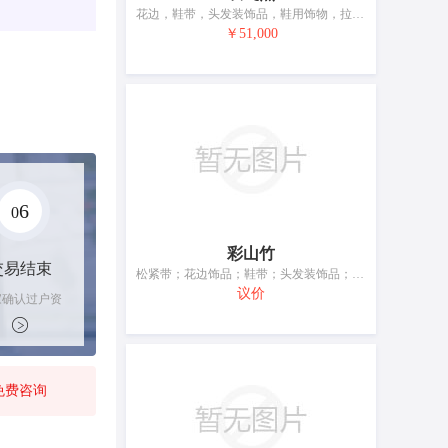
花边，鞋带，头发装饰品，鞋用饰物，拉链，假发，除线以外的缝纫用品，人造盆景，纺织品装饰用热黏合补片（缝纫用品），亚麻织品标记用数字或字母
￥51,000
6
0
彩山竹
交易结束
松紧带；花边饰品；鞋带；头发装饰品；绳绒线织物（花边）；非制首饰用珠子；拉链；服装扣；假发；编织针
议价
家确认过户资
后，平台解冻
金支付卖家
免费咨询