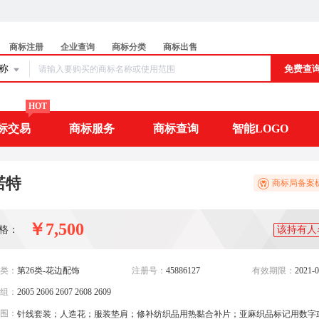
商标注册
企业查询
商标分类
商标出售
名称
免费查
HOT
标交易
商标服务
商标查询
智能LOGO
诺特
商标局备案
￥7,500
格：
该持有人
类：
第26类-花边配饰
注册号：
45886127
有效期限：
2021-0
组：
2605 2606 2607 2608 2609
围：
针线套装；人造花；服装垫肩；修补纺织品用热黏合补片；亚麻织品标记用数字