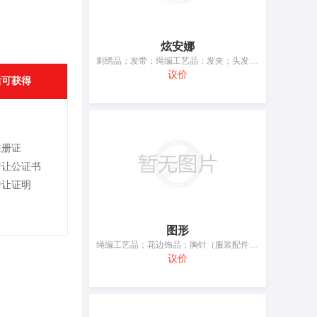
炫安娜
刺绣品；发带；绳编工艺品；发夹；头发装饰品；衣服装饰品；拉链；假发；绣花针；人造花
议价
后可获得
注册证
转让公证书
转让证明
图形
绳编工艺品；花边饰品；胸针（服装配件）；衣服装饰品；服装扣；假发；编织针；人造花；服装垫肩；亚麻织品标记用字母
议价