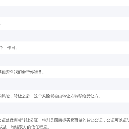
。
2个工作日。
其他资料我们会帮你准备。
的风险，转让之后，这个风险就会由转让方转移给受让方。
公证处做商标转让公证，特别是因商标买卖而做的转让公证，公证可以证
权益，增强双方的信任程度。