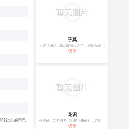
子莫
人造丝织品；纺织织物；浴巾；纺织品手帕；纺织品毛巾；纺织品洗脸巾；纺织品餐巾；床上用覆盖物；床单和枕套；毛巾被
议价
花识
明转让人的意思
棉织品；塑料材料（织物代用品）；纺织品挂毯；造纸毛毯；毛巾；纺织品洗脸巾；床单和枕套；被子；浴帘；纺织品制旗
议价