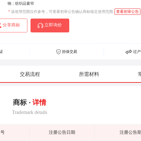
物；纺织品窗帘
*
该使用范围仅作参考，可查看初审公告确认商标核定使用范围
查看初审公告
分享商标
立即询价
证
担保交易
过户
交易流程
所需材料
商标 ·
详情
Trademark details
期号
注册公告日期
注册公告