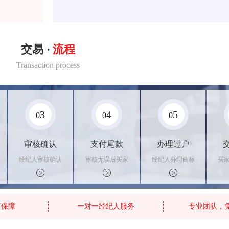
交易 ·
流程
Transaction process
3
4
5
0
0
0
审核确认
支付尾款
办理过户
经纪人审核确认
审核无误后买家
经纪人办理商标
买
商标状态
支付尾款，卖家
转让手续，交付
料
办理相关手续
相关证书
资
有保障
一对一经纪人服务
专业团队，