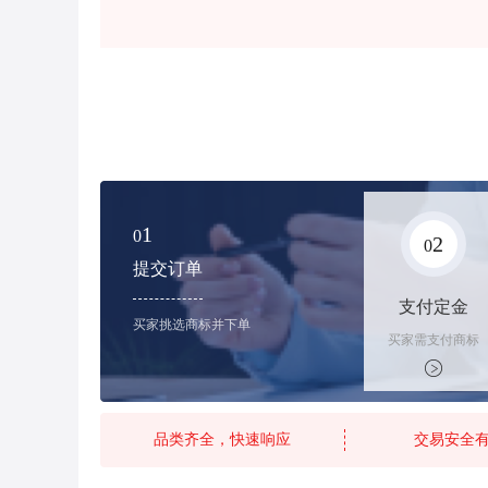
1
0
2
0
提交订单
支付定金
买家挑选商标并下单
买家需支付商标
标价的10%的购
买订金
品类齐全，快速响应
交易安全