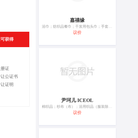
嘉禧缘
浴巾；纺织品餐巾；干发用包头巾；手套式搓澡巾；搓澡巾；纺织品毛巾；浴用织品（服装除外）；瑜伽毯；茶巾
议价
后可获得
注册证
转让公证书
转让证明
尹珂儿 ICEOL
棉织品；纱布（布）；浴用织品（服装除外）；纺织品洗脸巾；枕套；婴儿用睡袋；婴儿用包被；睡袋；床单；被罩
议价