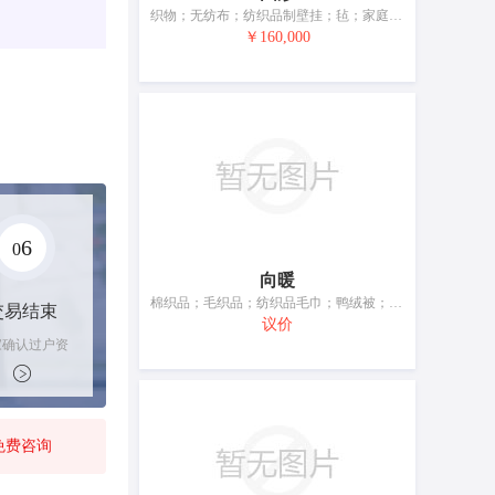
织物；无纺布；纺织品制壁挂；毡；家庭日用纺织品；纺织品毛巾；纺织品制或塑料制帘；哈达；纺织品制或塑料制旗；寿衣
￥160,000
6
0
向暖
棉织品；毛织品；纺织品毛巾；鸭绒被；床罩；被子；毛毯；蚊帐；狭长桌布
交易结束
议价
家确认过户资
后，平台解冻
金支付卖家
免费咨询