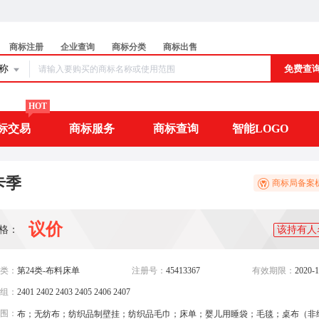
商标注册
企业查询
商标分类
商标出售
名称
免费查
HOT
标交易
商标服务
商标查询
智能LOGO
卡季
商标局备案
议价
格：
该持有人
类：
第24类-布料床单
注册号：
45413367
有效期限：
2020-1
组：
2401 2402 2403 2405 2406 2407
围：
布；无纺布；纺织品制壁挂；纺织品毛巾；床单；婴儿用睡袋；毛毯；桌布（非